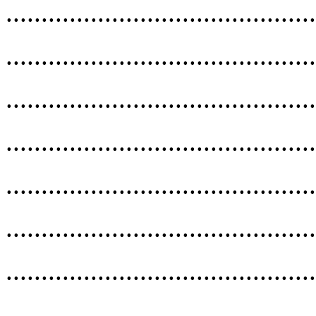
..........
..........
..........
..........
..........
..........
..........
..........