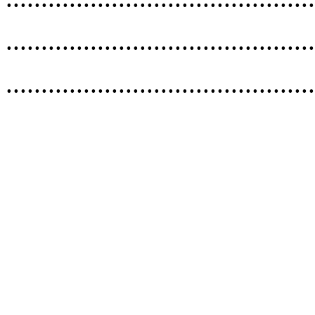
..........
..........